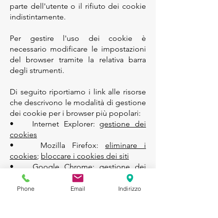
parte dell'utente o il rifiuto dei cookie
indistintamente.
Per gestire l'uso dei cookie è
necessario modificare le impostazioni
del browser tramite la relativa barra
degli strumenti.
Di seguito riportiamo i link alle risorse
che descrivono le modalità di gestione
dei cookie per i browser più popolari:
• Internet Explorer:
gestione dei
cookies
• Mozilla Firefox:
eliminare i
cookies
;
bloccare i cookies dei siti
• Google Chrome:
gestione dei
cookies
• Opera:
gestione dei cookies
Phone
Email
Indirizzo
• Safari:
gestione dei cookies